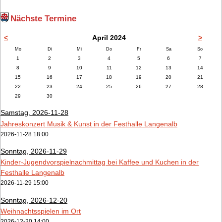
Nächste Termine
<
April 2024
>
ntag
enstag
ttwoch
nnerstag
eitag
mstag
nntag
Mo
Di
Mi
Do
Fr
Sa
So
1
2
3
4
5
6
7
8
9
10
11
12
13
14
15
16
17
18
19
20
21
22
23
24
25
26
27
28
29
30
Samstag,
2026-11-28
Jahreskonzert Musik & Kunst in der Festhalle Langenalb
2026-11-28 18:00
Sonntag,
2026-11-29
Kinder-Jugendvorspielnachmittag bei Kaffee und Kuchen in der
Festhalle Langenalb
2026-11-29 15:00
Sonntag,
2026-12-20
Weihnachtsspielen im Ort
2026-12-20 14:00