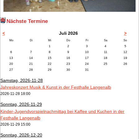
Nächste Termine
<
Juli 2026
>
ntag
enstag
ttwoch
nnerstag
eitag
mstag
nntag
Mo
Di
Mi
Do
Fr
Sa
So
1
2
3
4
5
6
7
8
9
10
11
12
13
14
15
16
17
18
19
20
21
22
23
24
25
26
27
28
29
30
31
Samstag,
2026-11-28
Jahreskonzert Musik & Kunst in der Festhalle Langenalb
2026-11-28 18:00
Sonntag,
2026-11-29
Kinder-Jugendvorspielnachmittag bei Kaffee und Kuchen in der
Festhalle Langenalb
2026-11-29 15:00
Sonntag,
2026-12-20